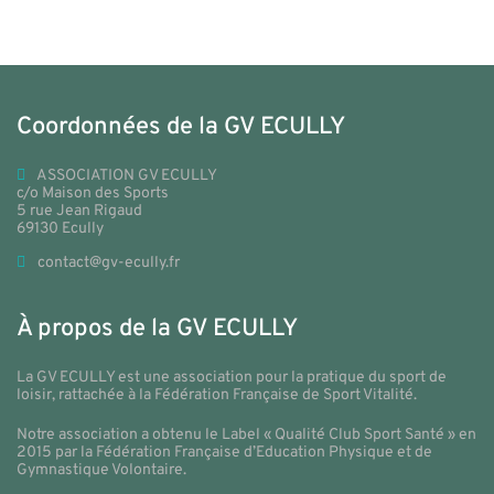
Coordonnées de la GV ECULLY
ASSOCIATION GV ECULLY
c/o Maison des Sports
5 rue Jean Rigaud
69130 Ecully
contact@gv-ecully.fr
À propos de la GV ECULLY
La GV ECULLY est une association pour la pratique du sport de
loisir, rattachée à la Fédération Française de Sport Vitalité.
Notre association a obtenu le Label « Qualité Club Sport Santé » en
2015 par la Fédération Française d’Education Physique et de
Gymnastique Volontaire.