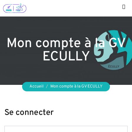
Aller
au
contenu
Mon compte à la GV
ECULLY
Accueil
Mon compte à la GV ECULLY
Se connecter