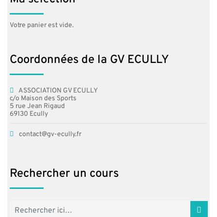
sur
su
la
la
page
pa
Votre panier est vide.
du
du
produit
pr
Coordonnées de la GV ECULLY
ASSOCIATION GV ECULLY
c/o Maison des Sports
5 rue Jean Rigaud
69130 Ecully
contact@gv-ecully.fr
Rechercher un cours